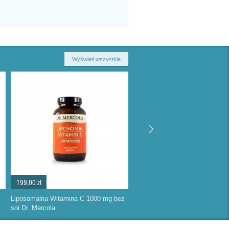
Wyświetl wszystkie
199,00 zł
Liposomalna Witamina C 1000 mg bez
soi Dr. Mercola