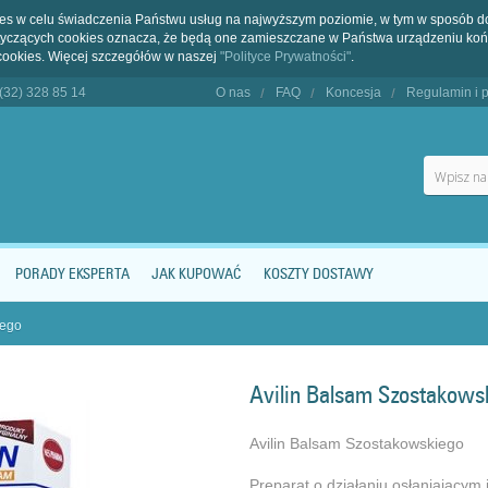
kies w celu świadczenia Państwu usług na najwyższym poziomie, w tym w sposób 
dotyczących cookies oznacza, że będą one zamieszczane w Państwa urządzeniu 
cookies. Więcej szczegółów w naszej
"Polityce Prywatności"
.
 (32) 328 85 14
O nas
FAQ
Koncesja
Regulamin i p
PORADY EKSPERTA
JAK KUPOWAĆ
KOSZTY DOSTAWY
iego
Avilin Balsam Szostakows
Avilin Balsam Szostakowskiego
Preparat o działaniu osłaniający