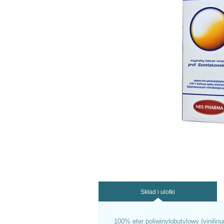
Skład i ulotki
100% eter poliwinylobutylowy (vinilin