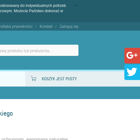
dostosowany do indywidualnych potrzeb.
końcowym. Możecie Państwo dokonać w
olityka prywatności
Kontakt
Zaloguj się
KOSZYK JEST PUSTY
kiego
m i ochronnym, wspomaga naturalne