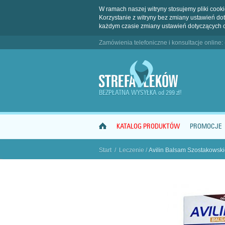
W ramach naszej witryny stosujemy pliki coo
Korzystanie z witryny bez zmiany ustawień 
każdym czasie zmiany ustawień dotyczących 
Zamówienia telefoniczne i konsultacje online:
BEZPŁATNA WYSYŁKA od 299 zł!
KATALOG PRODUKTÓW
PROMOCJE
Start
/
Leczenie
/
Avilin Balsam Szostakowsk
"