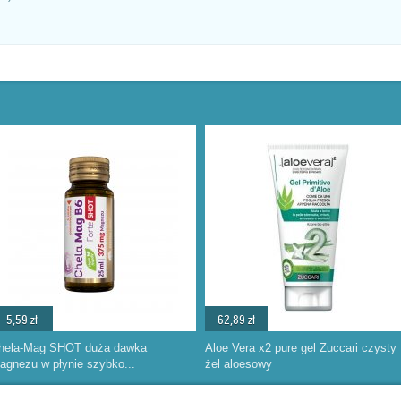
5,59 zł
62,89 zł
hela-Mag SHOT duża dawka
Aloe Vera x2 pure gel Zuccari czysty
agnezu w płynie szybko...
żel aloesowy