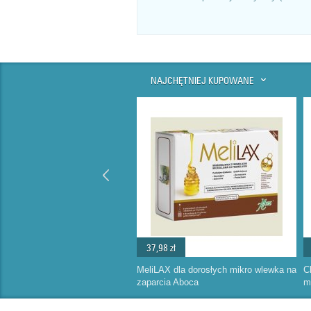
NAJCHĘTNIEJ KUPOWANE
37,98 zł
MeliLAX dla dorosłych mikro wlewka na
C
zaparcia Aboca
m