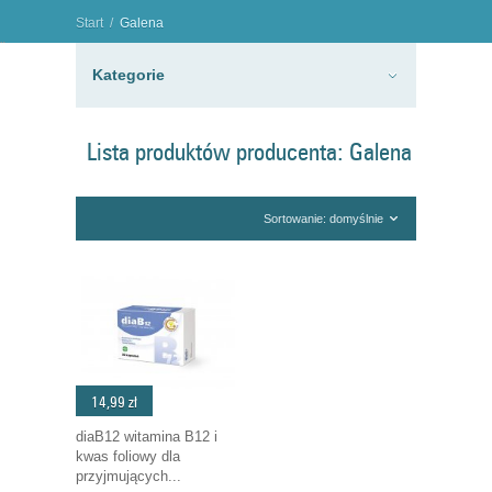
Start
/
Galena
"
Kategorie
Lista produktów producenta: Galena
Sortowanie: domyślnie
14,99 zł
diaB12 witamina B12 i
kwas foliowy dla
przyjmujących...