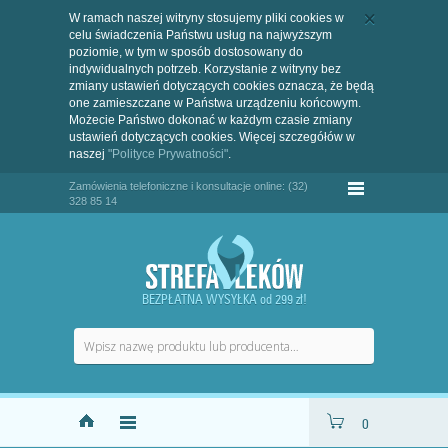
W ramach naszej witryny stosujemy pliki cookies w
celu świadczenia Państwu usług na najwyższym
poziomie, w tym w sposób dostosowany do
indywidualnych potrzeb. Korzystanie z witryny bez
zmiany ustawień dotyczących cookies oznacza, że będą
one zamieszczane w Państwa urządzeniu końcowym.
Możecie Państwo dokonać w każdym czasie zmiany
ustawień dotyczących cookies. Więcej szczegółów w
naszej
"Polityce Prywatności"
.
Zamówienia telefoniczne i konsultacje online: (32)
328 85 14
BEZPŁATNA WYSYŁKA od 299 zł!
0