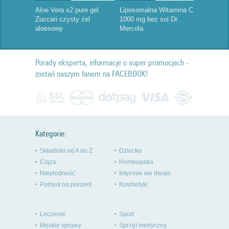
Aloe Vera x2 pure gel
Liposomalna Witamina C
Zuccari czysty żel
1000 mg bez soi Dr.
aloesowy
Mercola
Porady eksperta, informacje o super promocjach -
zostań naszym fanem na FACEBOOK!
Kategorie:
Składniki od A do Ż
Dziecko
Ciąża
Homeopatia
Niepłodność
Intymnie we dwoje
Pomysł na prezent
Kosmetyki
Leczenie
Sport
Męskie sprawy
Sprzęt medyczny