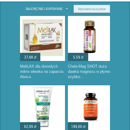
NAJCHĘTNIEJ KUPOWANE
Wyświetl wszystkie
37,98 zł
5,59 zł
MeliLAX dla dorosłych
Chela-Mag SHOT duża
mikro wlewka na zaparcia
dawka magnezu w płynie
Aboca
szybko...
62,89 zł
199,00 zł