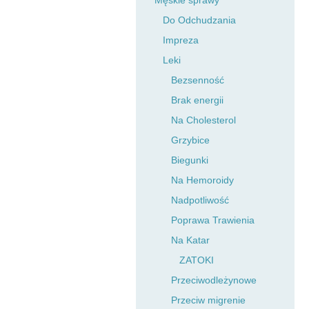
Męskie sprawy
Do Odchudzania
Impreza
Leki
Bezsenność
Brak energii
Na Cholesterol
Grzybice
Biegunki
Na Hemoroidy
Nadpotliwość
Poprawa Trawienia
Na Katar
ZATOKI
Przeciwodleżynowe
Przeciw migrenie