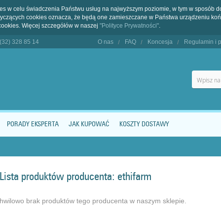
kies w celu świadczenia Państwu usług na najwyższym poziomie, w tym w sposób 
dotyczących cookies oznacza, że będą one zamieszczane w Państwa urządzeniu 
cookies. Więcej szczegółów w naszej
"Polityce Prywatności"
.
 (32) 328 85 14
O nas
FAQ
Koncesja
Regulamin i p
PORADY EKSPERTA
JAK KUPOWAĆ
KOSZTY DOSTAWY
Lista produktów producenta: ethifarm
hwilowo brak produktów tego producenta w naszym sklepie.