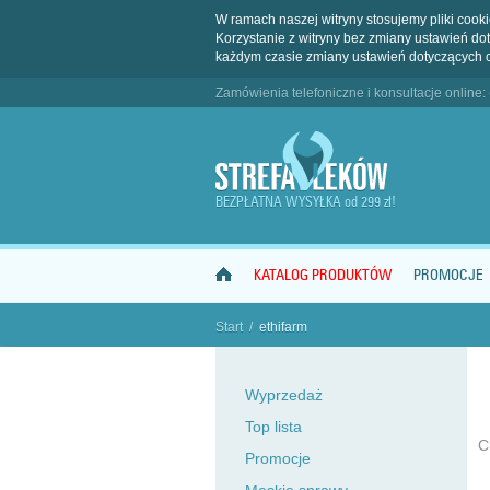
W ramach naszej witryny stosujemy pliki coo
Korzystanie z witryny bez zmiany ustawień 
każdym czasie zmiany ustawień dotyczących 
Zamówienia telefoniczne i konsultacje online:
BEZPŁATNA WYSYŁKA od 299 zł!
KATALOG PRODUKTÓW
PROMOCJE
Start
/
ethifarm
"
Wyprzedaż
Top lista
C
Promocje