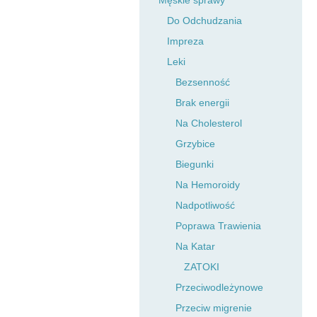
Męskie sprawy
Do Odchudzania
Impreza
Leki
Bezsenność
Brak energii
Na Cholesterol
Grzybice
Biegunki
Na Hemoroidy
Nadpotliwość
Poprawa Trawienia
Na Katar
ZATOKI
Przeciwodleżynowe
Przeciw migrenie