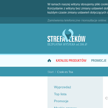
W ramach naszej witryny stosujemy pliki coo
Korzystanie z witryny bez zmiany ustawień 
każdym czasie zmiany ustawień dotyczących 
Zamówienia telefoniczne i konsultacje online:
BEZPŁATNA WYSYŁKA od 299 zł!
KATALOG PRODUKTÓW
PROMOCJE
Start
/
Csok es Tsa
"
Wyprzedaż
Top lista
C
Promocje