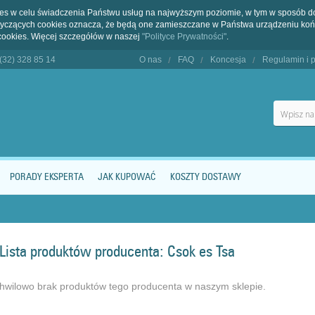
kies w celu świadczenia Państwu usług na najwyższym poziomie, w tym w sposób 
dotyczących cookies oznacza, że będą one zamieszczane w Państwa urządzeniu 
cookies. Więcej szczegółów w naszej
"Polityce Prywatności"
.
 (32) 328 85 14
O nas
FAQ
Koncesja
Regulamin i p
PORADY EKSPERTA
JAK KUPOWAĆ
KOSZTY DOSTAWY
Lista produktów producenta: Csok es Tsa
hwilowo brak produktów tego producenta w naszym sklepie.