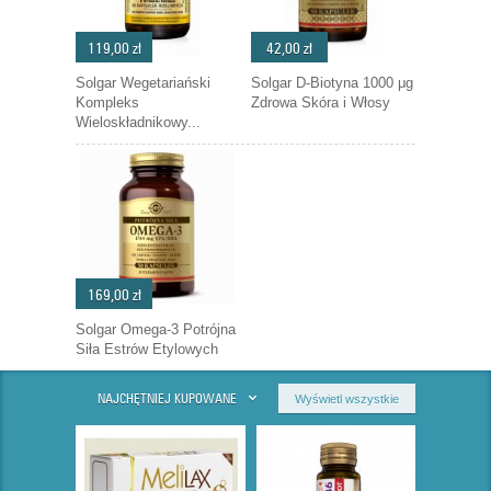
119,00 zł
42,00 zł
Solgar Wegetariański
Solgar D-Biotyna 1000 μg
Kompleks
Zdrowa Skóra i Włosy
Wieloskładnikowy...
169,00 zł
Solgar Omega-3 Potrójna
Siła Estrów Etylowych
NAJCHĘTNIEJ KUPOWANE
Wyświetl wszystkie