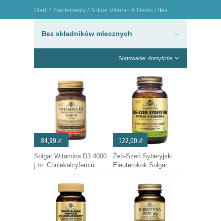
Start
/
Suplementy
/
Solgar Vitamin & Herbs
/
Bez
składników mlecznych
"
Bez składników mlecznych
Sortowanie: domyślnie
84,99 zł
122,00 zł
Solgar Witamina D3 4000
Żeń-Szeń Syberyjski
j.m. Cholekalcyferolu
Eleuterokok Solgar