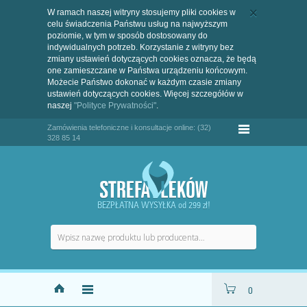
W ramach naszej witryny stosujemy pliki cookies w
celu świadczenia Państwu usług na najwyższym
poziomie, w tym w sposób dostosowany do
indywidualnych potrzeb. Korzystanie z witryny bez
zmiany ustawień dotyczących cookies oznacza, że będą
one zamieszczane w Państwa urządzeniu końcowym.
Możecie Państwo dokonać w każdym czasie zmiany
ustawień dotyczących cookies. Więcej szczegółów w
naszej
"Polityce Prywatności"
.
Zamówienia telefoniczne i konsultacje online: (32)
328 85 14
BEZPŁATNA WYSYŁKA od 299 zł!
0