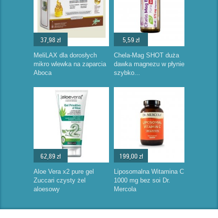
37,98 zł
5,59 zł
MeliLAX dla dorosłych
Chela-Mag SHOT duża
mikro wlewka na zaparcia
dawka magnezu w płynie
Aboca
szybko...
62,89 zł
199,00 zł
Aloe Vera x2 pure gel
Liposomalna Witamina C
Zuccari czysty żel
1000 mg bez soi Dr.
aloesowy
Mercola