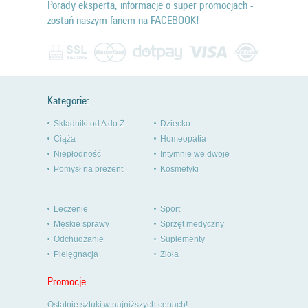
Porady eksperta, informacje o super promocjach -
zostań naszym fanem na FACEBOOK!
Kategorie:
Składniki od A do Ż
Dziecko
Ciąża
Homeopatia
Niepłodność
Intymnie we dwoje
Pomysł na prezent
Kosmetyki
Leczenie
Sport
Męskie sprawy
Sprzęt medyczny
Odchudzanie
Suplementy
Pielęgnacja
Zioła
Promocje
Ostatnie sztuki w najniższych cenach!