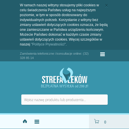
W ramach naszej witryny stosujemy pliki cookies w
celu świadczenia Państwu usług na najwyższym
poziomie, w tym w sposób dostosowany do
indywidualnych potrzeb. Korzystanie z witryny bez
zmiany ustawień dotyczących cookies oznacza, że będą
one zamieszczane w Państwa urządzeniu końcowym.
Możecie Państwo dokonać w każdym czasie zmiany
ustawień dotyczących cookies. Więcej szczegółów w
naszej
"Polityce Prywatności"
.
Zamówienia telefoniczne i konsultacje online: (32)
328 85 14
BEZPŁATNA WYSYŁKA od 299 zł!
0