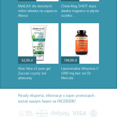
MeliLAX dla dorosłych
Chela-Mag SHOT duża
mikro wlewka na zaparcia
dawka magnezu w płynie
Aboca
szybko...
62,89 zł
199,00 zł
Aloe Vera x2 pure gel
Liposomalna Witamina C
Zuccari czysty żel
1000 mg bez soi Dr.
aloesowy
Mercola
Porady eksperta, informacje o super promocjach -
zostań naszym fanem na FACEBOOK!