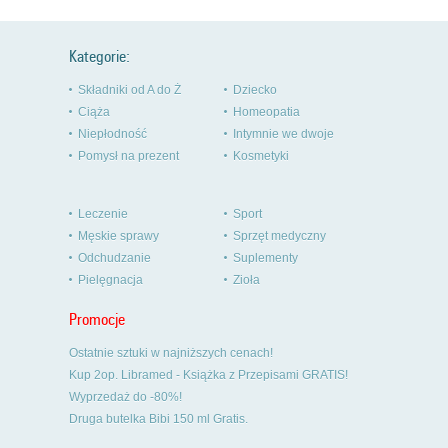
Kategorie:
Składniki od A do Ż
Dziecko
Ciąża
Homeopatia
Niepłodność
Intymnie we dwoje
Pomysł na prezent
Kosmetyki
Leczenie
Sport
Męskie sprawy
Sprzęt medyczny
Odchudzanie
Suplementy
Pielęgnacja
Zioła
Promocje
Ostatnie sztuki w najniższych cenach!
Kup 2op. Libramed - Książka z Przepisami GRATIS!
Wyprzedaż do -80%!
Druga butelka Bibi 150 ml Gratis.