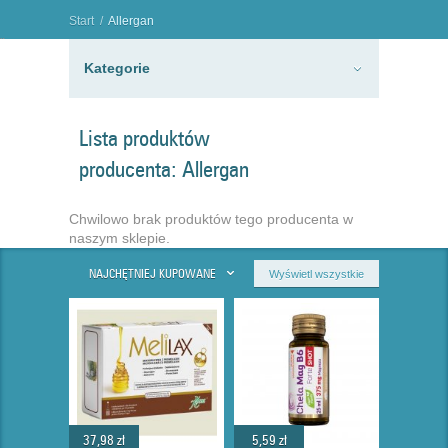
Start
/
Allergan
"
Kategorie
Lista produktów
producenta: Allergan
Chwilowo brak produktów tego producenta w
naszym sklepie.
NAJCHĘTNIEJ KUPOWANE
Wyświetl wszystkie
37,98 zł
5,59 zł